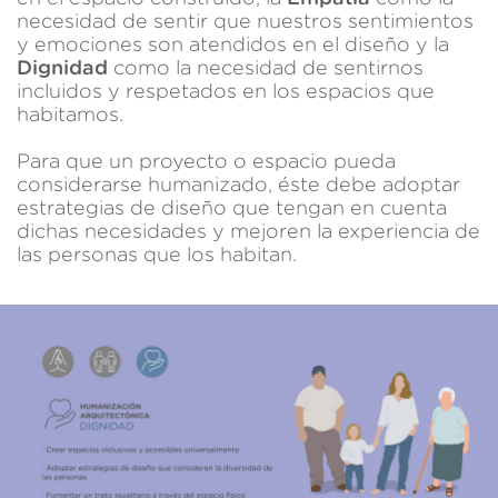
datos de uso que hacen los usuarios del servicio. Permiten
necesidad de sentir que nuestros sentimientos
guardar la información de preferencia del usuario para
y emociones son atendidos en el diseño y la
mejorar la calidad de nuestros servicios y para ofrecer una
Dignidad
como la necesidad de sentirnos
mejor experiencia a través de productos recomendados.
incluidos y respetados en los espacios que
habitamos.
Marketing y publicidad
Para que un proyecto o espacio pueda
Estas cookies son utilizadas para almacenar información
sobre las preferencias y elecciones personales del usuario
considerarse humanizado, éste debe adoptar
a través de la observación continuada de sus hábitos de
estrategias de diseño que tengan en cuenta
navegación. Gracias a ellas, podemos conocer los hábitos
dichas necesidades y mejoren la experiencia de
de navegación en el sitio web y mostrar publicidad
relacionada con el perfil de navegación del usuario.
las personas que los habitan.