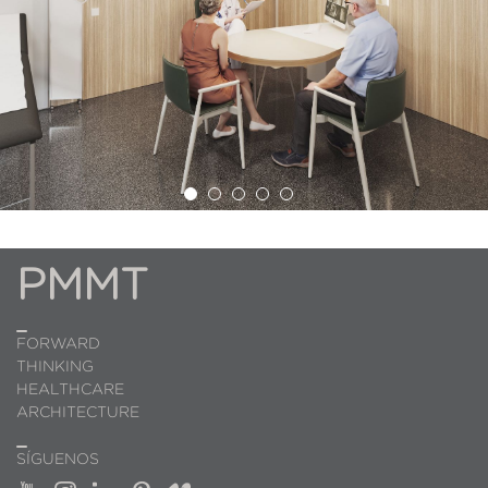
PMMT
FORWARD
THINKING
HEALTHCARE
ARCHITECTURE
SÍGUENOS