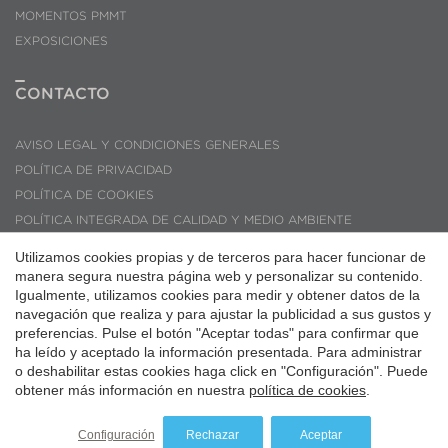
MOMENTOS PMMT
EXPOSICIONES
CONTACTO
AVISO LEGAL Y CONDICIONES GENERALES
POLÍTICA DE PRIVACIDAD
POLÍTICA DE COOKIES
Guardar configuración
Aceptar todas
POLÍTICA INTEGRADA DE CALIDAD Y MEDIO AMBIENTE
CÓDIGO ÉTICO DE CONDUCTA
Utilizamos cookies propias y de terceros para hacer funcionar de
CONSULTAS Y SUGERENCIAS
manera segura nuestra página web y personalizar su contenido.
Igualmente, utilizamos cookies para medir y obtener datos de la
PMMT ARQUITECTURA © 2026
navegación que realiza y para ajustar la publicidad a sus gustos y
preferencias. Pulse el botón "Aceptar todas" para confirmar que
ha leído y aceptado la información presentada. Para administrar
o deshabilitar estas cookies haga click en "Configuración". Puede
obtener más información en nuestra
política de cookies
.
Configuración
Rechazar
Aceptar
Website by
iestrategic