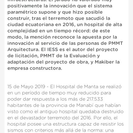
positivamente la innovación que el sistema
paramétrico supone y que hizo posible
construir, tras el terremoto que sacudió la
ciudad ecuatoriana en 2016, un hospital de alta
complejidad en un tiempo récord: de este
modo, la mención reconoce la apuesta por la
innovación al servicio de las personas de PMMT
Arquitectura. El IESS es el autor del proyecto
de licitación, PMMT de la Evaluación y
adaptación del proyecto de obra, y Makiber la
empresa constructora.
Modificar cookies
15 de Mayo 2019 - El Hospital de Manta se realizó
en un período de tiempo muy reducido para
Siempre activas
Técnicas y funcionales
poder dar respuesta a los más de 217.533
Este sitio web utiliza Cookies propias para recopilar
habitantes de la provincia de Manabí que habían
información con la finalidad de mejorar nuestros servicios.
visto como el antiguo hospital quedaba destruido
Si continua navegando, supone la aceptación de la
en el devastador terremoto del 2016. Por ello, el
instalación de las mismas. El usuario tiene la posibilidad
hospital posee una estructura capaz de resistir los
de configurar su navegador pudiendo, si así lo desea,
impedir que sean instaladas en su disco duro, aunque
sismos con criterios más allá de la norma: una