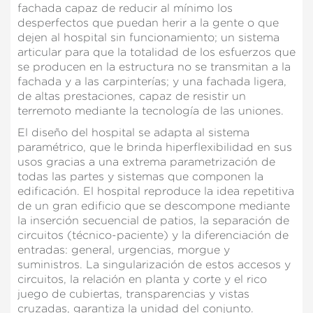
deberá tener en cuenta que dicha acción podrá ocasionar
fachada capaz de reducir al mínimo los
dificultades de navegación de la página web.
desperfectos que puedan herir a la gente o que
dejen al hospital sin funcionamiento; un sistema
Analíticas y personalización
articular para que la totalidad de los esfuerzos que
se producen en la estructura no se transmitan a la
Permiten realizar el seguimiento y análisis del
fachada y a las carpinterías; y una fachada ligera,
comportamiento de los usuarios de este sitio web. La
información recogida mediante este tipo de cookies se
de altas prestaciones, capaz de resistir un
utiliza en la medición de la actividad de la web para la
terremoto mediante la tecnología de las uniones.
elaboración de perfiles de navegación de los usuarios con
el fin de introducir mejoras en función del análisis de los
El diseño del hospital se adapta al sistema
datos de uso que hacen los usuarios del servicio. Permiten
paramétrico, que le brinda hiperflexibilidad en sus
guardar la información de preferencia del usuario para
usos gracias a una extrema parametrización de
mejorar la calidad de nuestros servicios y para ofrecer una
mejor experiencia a través de productos recomendados.
todas las partes y sistemas que componen la
edificación. El hospital reproduce la idea repetitiva
de un gran edificio que se descompone mediante
Marketing y publicidad
la inserción secuencial de patios, la separación de
Estas cookies son utilizadas para almacenar información
circuitos (técnico-paciente) y la diferenciación de
sobre las preferencias y elecciones personales del usuario
entradas: general, urgencias, morgue y
a través de la observación continuada de sus hábitos de
suministros. La singularización de estos accesos y
navegación. Gracias a ellas, podemos conocer los hábitos
de navegación en el sitio web y mostrar publicidad
circuitos, la relación en planta y corte y el rico
relacionada con el perfil de navegación del usuario.
juego de cubiertas, transparencias y vistas
cruzadas, garantiza la unidad del conjunto.