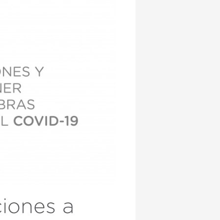
activas
d de
egador
ue
egación
 de este
a
ión de
s de uso
rencia
ejor
s y
us
iones a
gación