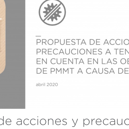
as y funcionales
Siempre 
io web utiliza Cookies propias para recopilar información con la finalida
 nuestros servicios. Si continua navegando, supone la aceptación de la
ción de las mismas. El usuario tiene la posibilidad de configurar su nav
o, si así lo desea, impedir que sean instaladas en su disco duro, aunq
tener en cuenta que dicha acción podrá ocasionar dificultades de nav
ágina web.
icas y personalización
n realizar el seguimiento y análisis del comportamiento de los usuarios
b. La información recogida mediante este tipo de cookies se utiliza en l
n de la actividad de la web para la elaboración de perfiles de navegac
rios con el fin de introducir mejoras en función del análisis de los dato
en los usuarios del servicio. Permiten guardar la información de prefe
ario para mejorar la calidad de nuestros servicios y para ofrecer una m
ncia a través de productos recomendados.
ing y publicidad
ookies son utilizadas para almacenar información sobre las preferencia
nes personales del usuario a través de la observación continuada de s
de acciones y precauc
 de navegación. Gracias a ellas, podemos conocer los hábitos de nave
tio web y mostrar publicidad relacionada con el perfil de navegación del
.