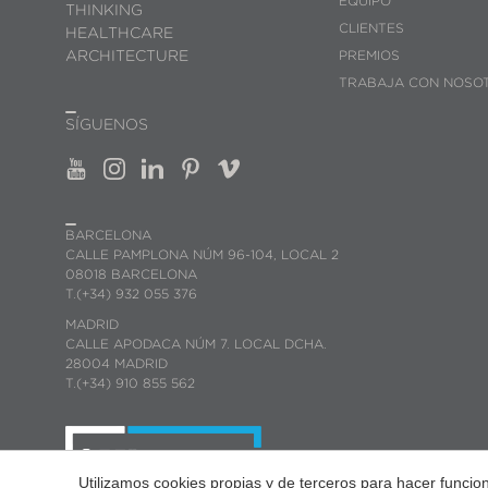
EQUIPO
THINKING
CLIENTES
HEALTHCARE
ARCHITECTURE
PREMIOS
TRABAJA CON NOSO
SÍGUENOS
BARCELONA
CALLE PAMPLONA NÚM 96-104, LOCAL 2
08018 BARCELONA
T.(+34) 932 055 376
MADRID
CALLE APODACA NÚM 7. LOCAL DCHA.
28004 MADRID
T.(+34) 910 855 562
Utilizamos cookies propias y de terceros para hacer funci