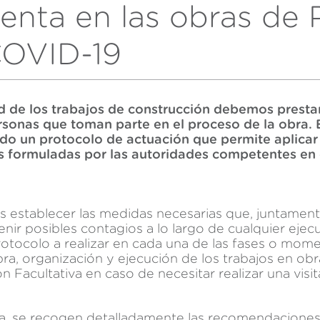
uenta en las obras de
Guardar configuración
Aceptar todas
COVID-19
ad de los trabajos de construcción debemos prestar
rsonas que toman parte en el proceso de la obra. 
do un protocolo de actuación que permite aplicar 
 formuladas por las autoridades competentes en c
es establecer las medidas necesarias que, juntament
enir posibles contagios a lo largo de cualquier ejec
tocolo a realizar en cada una de las fases o moment
bra, organización y ejecución de los trabajos en ob
n Facultativa en caso de necesitar realizar una visit
ía, se recogen detalladamente las recomendaciones 