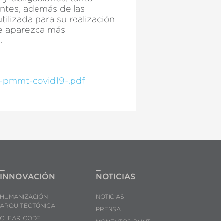
entes, además de las
ilizada para su realización
ue aparezca más
s.
-pmmt-covid19-.pdf
INNOVACIÓN
NOTICIAS
HUMANIZACIÓN
NOTICIAS
ARQUITECTÓNICA
PRENSA
CLEAR CODE