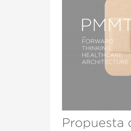
Técnic
Este sit
mejorar
instala
pudiend
deberá 
de la p
Analít
Permite
sitio we
medició
los usua
que hac
del usu
experie
Market
Estas c
eleccio
Propuesta 
hábitos
en el si
usuario