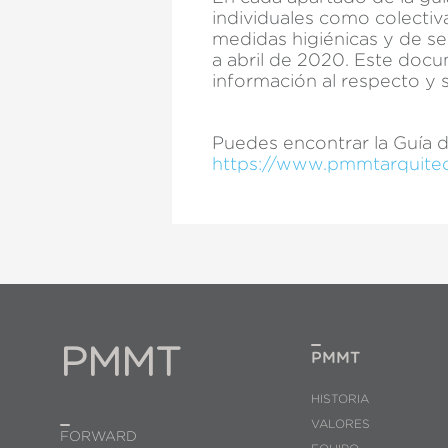
individuales como colectiv
medidas higiénicas y de seg
a abril de 2020. Este docu
información al respecto y
Puedes encontrar la Guía d
https://www.pmmtarquitec
PMMT
PMMT
HISTORIA
VALORES
FORWARD