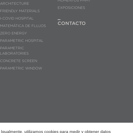
MOMENTOS PMMT
ARCHITECTURE
EXPOSICIONES
FRIENDLY MATERIALS
I-COVID HOSPITAL
CONTACTO
MATEMÁTICA DE FLUJOS
ZERO ENERGY
PARAMETRIC HOSPITAL
PARAMETRIC
LABORATORIES
CONCRETE SCREEN
PARAMETRIC WINDOW
 Igualmente, utilizamos cookies para medir y obtener datos