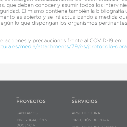
as, que deben conocer y asumir todos los intervini
uridad. El mismo contiene también la bibliografía ut
mento es abierto y se irá actualizando a medida q
 según lo que dispongan los organismos pertinente
e acciones y precauciones frente al COVID-19 en:
tura.es/media/attachments/79/es/protocolo-obra
PROYECTOS
SERVICIOS
SANITARIOS
ARQUITECTURA
INVESTIGACIÓN Y
DIRECCIÓN DE OBRA
DOCENCIA