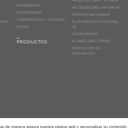
ARQUITECTURA TÉCNICA
RESIDENCIAS
ACCESIBILIDAD UNIVERSAL
INTERIORISMO
ESPACIO SALUDABLE
CORPORATIVO Y OFICINAS
TROS
PLAN MÉDICO FUNCIONAL
OTROS
3D
INTERIORISMO
PLANES DIRECTORES
PRODUCTOS
PROYECTOS DE
INNOVACIÓN
onar de manera segura nuestra página web y personalizar su contenido.