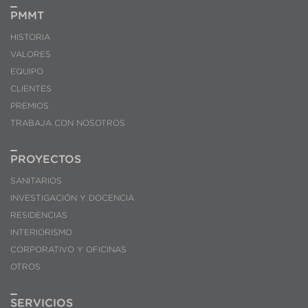
PMMT
Estas cookies son utilizadas para almacenar información
sobre las preferencias y elecciones personales del usuario
HISTORIA
a través de la observación continuada de sus hábitos de
navegación. Gracias a ellas, podemos conocer los hábitos
VALORES
de navegación en el sitio web y mostrar publicidad
relacionada con el perfil de navegación del usuario.
EQUIPO
CLIENTES
PREMIOS
TRABAJA CON NOSOTROS
PROYECTOS
SANITARIOS
INVESTIGACIÓN Y DOCENCIA
RESIDENCIAS
INTERIORISMO
CORPORATIVO Y OFICINAS
OTROS
SERVICIOS