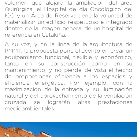
volumen que alojará la ampliación del área
utiliza en la medición de la actividad de la web para la
elaboración de perfiles de navegación de los usuarios con
Quirúrgica, el Hospital de día Oncológico del
el fin de introducir mejoras en función del análisis de los
ICO y un Área de Reserva tiene la voluntad de
datos de uso que hacen los usuarios del servicio. Permiten
materializar un edificio respetuoso e integrado
guardar la información de preferencia del usuario para
mejorar la calidad de nuestros servicios y para ofrecer una
dentro de la imagen general de un hospital de
mejor experiencia a través de productos recomendados.
referencia en Cataluña.
A su vez, y en la línea de la arquitectura de
Marketing y publicidad
PMMT, la propuesta pone el acento en crear un
equipamiento funcional, flexible y económico,
Estas cookies son utilizadas para almacenar información
tanto en su construcción como en su
sobre las preferencias y elecciones personales del usuario
a través de la observación continuada de sus hábitos de
mantenimiento, y no pierde de vista el hecho
navegación. Gracias a ellas, podemos conocer los hábitos
de proporcionar eficiencia a los espacios y
de navegación en el sitio web y mostrar publicidad
eficiencia energética. Por ejemplo, con la
relacionada con el perfil de navegación del usuario.
maximización de la entrada y su iluminación
natural y del aprovechamiento de la ventilación
cruzada se lograrán altas prestaciones
medioambientales.