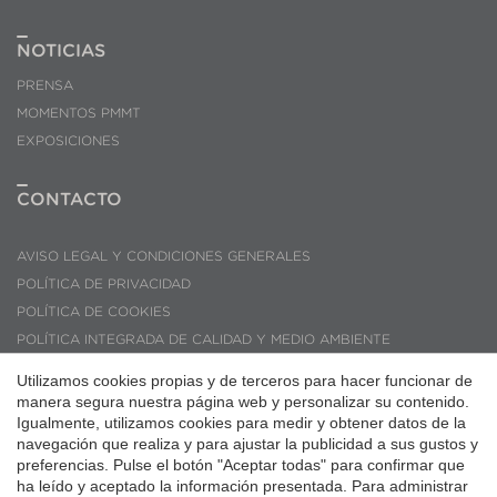
NOTICIAS
PRENSA
MOMENTOS PMMT
EXPOSICIONES
CONTACTO
AVISO LEGAL Y CONDICIONES GENERALES
POLÍTICA DE PRIVACIDAD
POLÍTICA DE COOKIES
POLÍTICA INTEGRADA DE CALIDAD Y MEDIO AMBIENTE
CÓDIGO ÉTICO DE CONDUCTA
Guardar configuración
Aceptar todas
Utilizamos cookies propias y de terceros para hacer funcionar de
CONSULTAS Y SUGERENCIAS
manera segura nuestra página web y personalizar su contenido.
Igualmente, utilizamos cookies para medir y obtener datos de la
PMMT ARQUITECTURA © 2026
navegación que realiza y para ajustar la publicidad a sus gustos y
preferencias. Pulse el botón "Aceptar todas" para confirmar que
ha leído y aceptado la información presentada. Para administrar