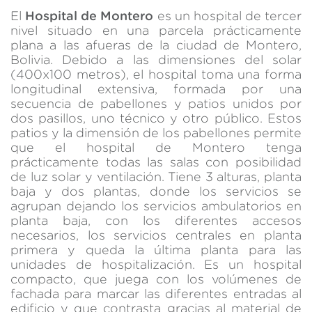
información recogida mediante este tipo de cookies se
El
Hospital de Montero
es un hospital de tercer
utiliza en la medición de la actividad de la web para la
nivel situado en una parcela prácticamente
elaboración de perfiles de navegación de los usuarios con
el fin de introducir mejoras en función del análisis de los
plana a las afueras de la ciudad de Montero,
datos de uso que hacen los usuarios del servicio. Permiten
Bolivia. Debido a las dimensiones del solar
guardar la información de preferencia del usuario para
(400x100 metros), el hospital toma una forma
mejorar la calidad de nuestros servicios y para ofrecer una
longitudinal extensiva, formada por una
mejor experiencia a través de productos recomendados.
secuencia de pabellones y patios unidos por
dos pasillos, uno técnico y otro público. Estos
Marketing y publicidad
patios y la dimensión de los pabellones permite
que el hospital de Montero tenga
Estas cookies son utilizadas para almacenar información
sobre las preferencias y elecciones personales del usuario
prácticamente todas las salas con posibilidad
a través de la observación continuada de sus hábitos de
de luz solar y ventilación. Tiene 3 alturas, planta
navegación. Gracias a ellas, podemos conocer los hábitos
baja y dos plantas, donde los servicios se
de navegación en el sitio web y mostrar publicidad
relacionada con el perfil de navegación del usuario.
agrupan dejando los servicios ambulatorios en
planta baja, con los diferentes accesos
necesarios, los servicios centrales en planta
primera y queda la última planta para las
unidades de hospitalización. Es un hospital
compacto, que juega con los volúmenes de
fachada para marcar las diferentes entradas al
edificio y que contrasta gracias al material de